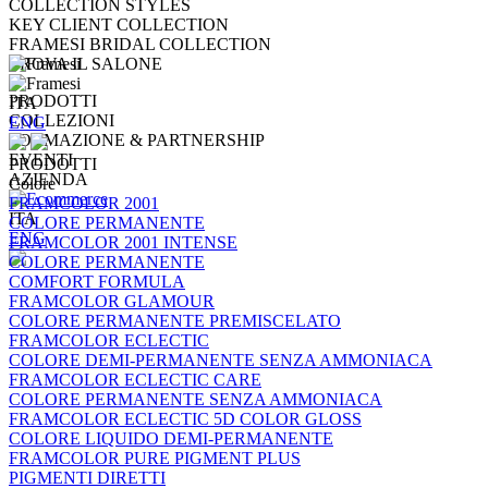
COLLECTION STYLES
KEY CLIENT COLLECTION
FRAMESI BRIDAL COLLECTION
TROVA IL SALONE
PRODOTTI
ITA
COLLEZIONI
ENG
FORMAZIONE & PARTNERSHIP
EVENTI
PRODOTTI
AZIENDA
Colore
FRAMCOLOR 2001
ITA
COLORE PERMANENTE
ENG
FRAMCOLOR 2001 INTENSE
COLORE PERMANENTE
COMFORT FORMULA
FRAMCOLOR GLAMOUR
COLORE PERMANENTE PREMISCELATO
FRAMCOLOR ECLECTIC
COLORE DEMI-PERMANENTE SENZA AMMONIACA
FRAMCOLOR ECLECTIC CARE
COLORE PERMANENTE SENZA AMMONIACA
FRAMCOLOR ECLECTIC 5D COLOR GLOSS
COLORE LIQUIDO DEMI-PERMANENTE
FRAMCOLOR PURE PIGMENT PLUS
PIGMENTI DIRETTI