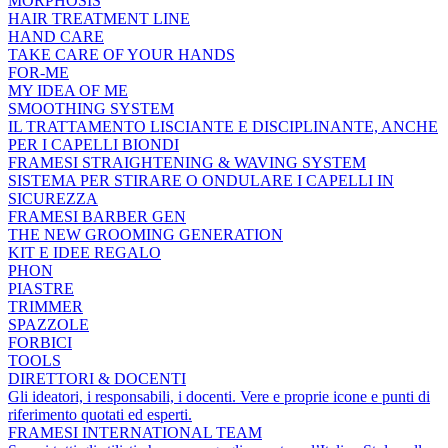
MORPHOSIS
HAIR TREATMENT LINE
HAND CARE
TAKE CARE OF YOUR HANDS
FOR-ME
MY IDEA OF ME
SMOOTHING SYSTEM
IL TRATTAMENTO LISCIANTE E DISCIPLINANTE, ANCHE
PER I CAPELLI BIONDI
FRAMESI STRAIGHTENING & WAVING SYSTEM
SISTEMA PER STIRARE O ONDULARE I CAPELLI IN
SICUREZZA
FRAMESI BARBER GEN
THE NEW GROOMING GENERATION
KIT E IDEE REGALO
PHON
PIASTRE
TRIMMER
SPAZZOLE
FORBICI
TOOLS
DIRETTORI & DOCENTI
Gli ideatori, i responsabili, i docenti. Vere e proprie icone e punti di
riferimento quotati ed esperti.
FRAMESI INTERNATIONAL TEAM