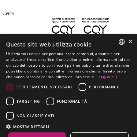
Cerca
×
Questo sito web utilizza cookie
FRAMESI è certificata
FRAMESI SPA
Utilizziamo i cookie per personalizzare contenuti, annunci e per
ITALIAN
analizzare il nostro traffico. Condividiamo inoltre informazioni sul tuo
Strada Statale dei Giovi 135 (GPS: 'via Reali 135')
utilizzo del nostro sito con i nostri partner pubblicitari e di analisi che
20037 Paderno Dugnano (MI)
ENGLISH
potrebbero combinarle con altre informazioni che hai fornito loro o
Tel. 0299040441
che hanno raccolto dal tuo utilizzo dei loro servizi.
Leggi di più
SPANISH
P. IVA 00729650960
STRETTAMENTE NECESSARI
PERFORMANCE
APP COLLECTION
CZECH
LEGAL NOTES
SALON LOCATOR
TARGETING
FUNZIONALITÀ
CONTATTI
LAVORA CON NOI
NON CLASSIFICATI
ENTRA NEL MONDO
FRAMESI SOCIAL
MOSTRA DETTAGLI
ETICHETTATURA AMBIENTALE