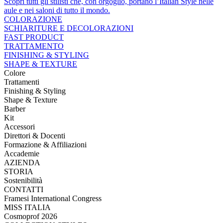
Scopri tutti gli stilisti che, con orgoglio, portano l’Italian Style nelle
aule e nei saloni di tutto il mondo.
COLORAZIONE
SCHIARITURE E DECOLORAZIONI
FAST PRODUCT
TRATTAMENTO
FINISHING & STYLING
SHAPE & TEXTURE
Colore
Trattamenti
Finishing & Styling
Shape & Texture
Barber
Kit
Accessori
Direttori & Docenti
Formazione & Affiliazioni
Accademie
AZIENDA
STORIA
Sostenibilità
CONTATTI
Framesi International Congress
MISS ITALIA
Cosmoprof 2026