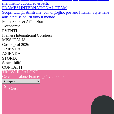
riferimento quotati ed esperti.
FRAMESI INTERNATIONAL TEAM
Scopri tutti gli stilisti che, con orgoglio, portano l’Italian Style nelle
aule e nei saloni di tutto il mondo.
Formazione & Affiliazioni
Accademie
EVENTI
Framesi International Congress
MISS ITALIA
Cosmoprof 2026
AZIENDA
AZIENDA
STORIA
Sostenibilità
CONTATTI
TROVA IL SALONE
Cerca un salone Framesi più vicino a te
Cerca