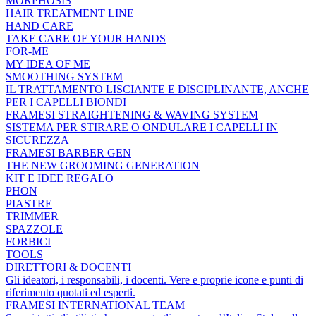
MORPHOSIS
HAIR TREATMENT LINE
HAND CARE
TAKE CARE OF YOUR HANDS
FOR-ME
MY IDEA OF ME
SMOOTHING SYSTEM
IL TRATTAMENTO LISCIANTE E DISCIPLINANTE, ANCHE
PER I CAPELLI BIONDI
FRAMESI STRAIGHTENING & WAVING SYSTEM
SISTEMA PER STIRARE O ONDULARE I CAPELLI IN
SICUREZZA
FRAMESI BARBER GEN
THE NEW GROOMING GENERATION
KIT E IDEE REGALO
PHON
PIASTRE
TRIMMER
SPAZZOLE
FORBICI
TOOLS
DIRETTORI & DOCENTI
Gli ideatori, i responsabili, i docenti. Vere e proprie icone e punti di
riferimento quotati ed esperti.
FRAMESI INTERNATIONAL TEAM