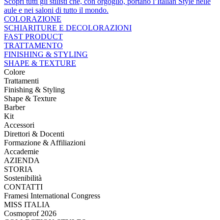
Scopri tutti gli stilisti che, con orgoglio, portano l’Italian Style nelle
aule e nei saloni di tutto il mondo.
COLORAZIONE
SCHIARITURE E DECOLORAZIONI
FAST PRODUCT
TRATTAMENTO
FINISHING & STYLING
SHAPE & TEXTURE
Colore
Trattamenti
Finishing & Styling
Shape & Texture
Barber
Kit
Accessori
Direttori & Docenti
Formazione & Affiliazioni
Accademie
AZIENDA
STORIA
Sostenibilità
CONTATTI
Framesi International Congress
MISS ITALIA
Cosmoprof 2026