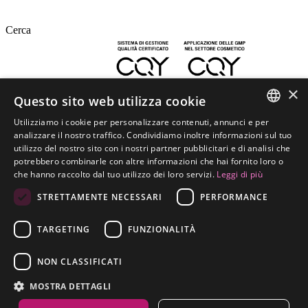
Cerca
×
Questo sito web utilizza cookie
FRAMESI è certificata
FRAMESI SPA
Utilizziamo i cookie per personalizzare contenuti, annunci e per
ITALIAN
analizzare il nostro traffico. Condividiamo inoltre informazioni sul tuo
Strada Statale dei Giovi 135 (GPS: 'via Reali 135')
utilizzo del nostro sito con i nostri partner pubblicitari e di analisi che
20037 Paderno Dugnano (MI)
ENGLISH
potrebbero combinarle con altre informazioni che hai fornito loro o
Tel. 0299040441
che hanno raccolto dal tuo utilizzo dei loro servizi.
Leggi di più
SPANISH
P. IVA 00729650960
STRETTAMENTE NECESSARI
PERFORMANCE
APP COLLECTION
CZECH
LEGAL NOTES
SALON LOCATOR
TARGETING
FUNZIONALITÀ
CONTATTI
LAVORA CON NOI
NON CLASSIFICATI
ENTRA NEL MONDO
FRAMESI SOCIAL
MOSTRA DETTAGLI
ETICHETTATURA AMBIENTALE