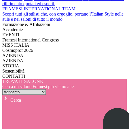
riferimento quotati ed esperti.
FRAMESI INTERNATIONAL TEAM
Scopri tutti gli stilisti che, con orgoglio, portano l’Italian Style nelle
aule e nei saloni di tutto il mondo.
Formazione & Affiliazioni
Accademie
EVENTI
Framesi International Congress
MISS ITALIA
Cosmoprof 2026
AZIENDA
AZIENDA
STORIA
Sostenibilità
CONTATTI
TROVA IL SALONE
Cerca un salone Framesi più vicino a te
Cerca