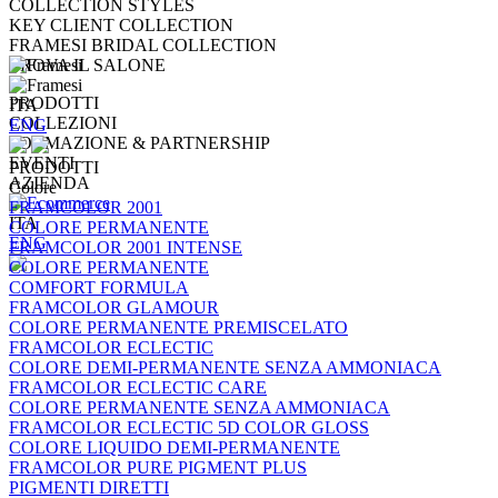
COLLECTION STYLES
KEY CLIENT COLLECTION
FRAMESI BRIDAL COLLECTION
TROVA IL SALONE
PRODOTTI
ITA
COLLEZIONI
ENG
FORMAZIONE & PARTNERSHIP
EVENTI
PRODOTTI
AZIENDA
Colore
FRAMCOLOR 2001
ITA
COLORE PERMANENTE
ENG
FRAMCOLOR 2001 INTENSE
COLORE PERMANENTE
COMFORT FORMULA
FRAMCOLOR GLAMOUR
COLORE PERMANENTE PREMISCELATO
FRAMCOLOR ECLECTIC
COLORE DEMI-PERMANENTE SENZA AMMONIACA
FRAMCOLOR ECLECTIC CARE
COLORE PERMANENTE SENZA AMMONIACA
FRAMCOLOR ECLECTIC 5D COLOR GLOSS
COLORE LIQUIDO DEMI-PERMANENTE
FRAMCOLOR PURE PIGMENT PLUS
PIGMENTI DIRETTI