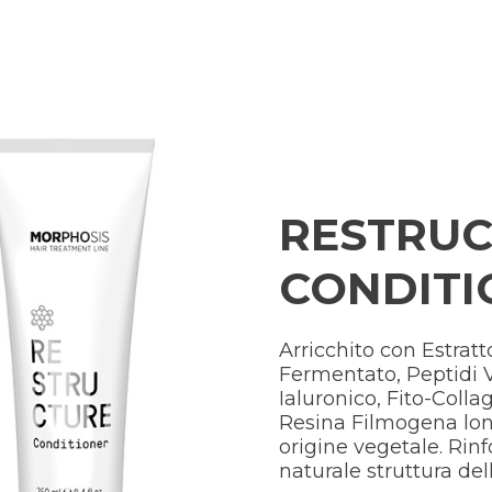
RESTRU
CONDITI
Arricchito con Estratt
Fermentato, Peptidi V
Ialuronico, Fito-Colla
Resina Filmogena lon
origine vegetale. Rinfo
naturale struttura dell