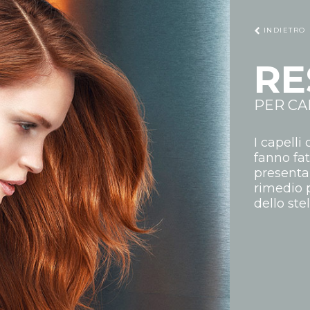
INDIETRO
RE
PER CA
I capelli
fanno fat
presentan
rimedio p
dello stel