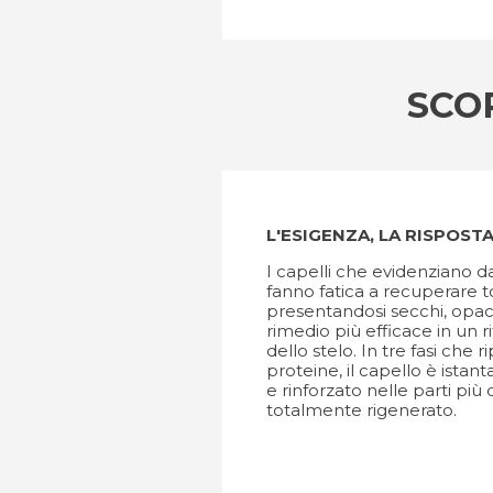
SCO
L'ESIGENZA, LA RISPOST
I capelli che evidenziano da
fanno fatica a recuperare to
presentandosi secchi, opachi
rimedio più efficace in un r
dello stelo. In tre fasi che 
proteine, il capello è ist
e rinforzato nelle parti più
totalmente rigenerato.