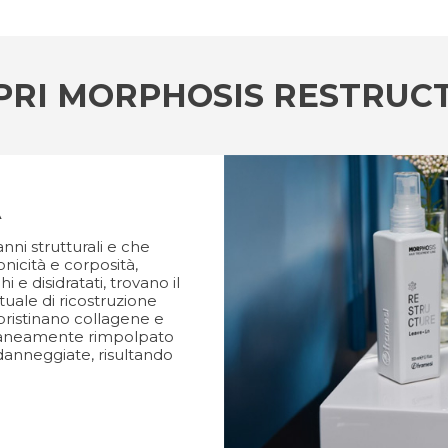
PRI MORPHOSIS RESTRUC
A
nni strutturali e che
nicità e corposità,
 e disidratati, trovano il
ituale di ricostruzione
ripristinano collagene e
antaneamente rimpolpato
 danneggiate, risultando