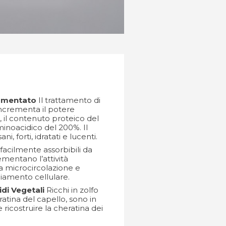
ermentato
Il trattamento di
ncrementa il potere
, il contenuto proteico del
inoacidico del 200%. Il
ni, forti, idratati e lucenti.
 facilmente assorbibili da
ementano l’attività
la microcircolazione e
iamento cellulare.
di Vegetali
Ricchi in zolfo
ratina del capello, sono in
e ricostruire la cheratina dei