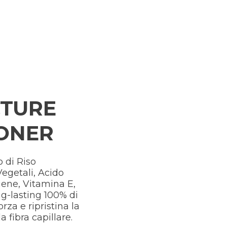
CTURE
ONER
o di Riso
egetali, Acido
gene, Vitamina E,
g-lasting 100% di
rza e ripristina la
a fibra capillare.